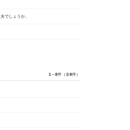
丈夫でしょうか。
1
～
8
件（全
8
件）